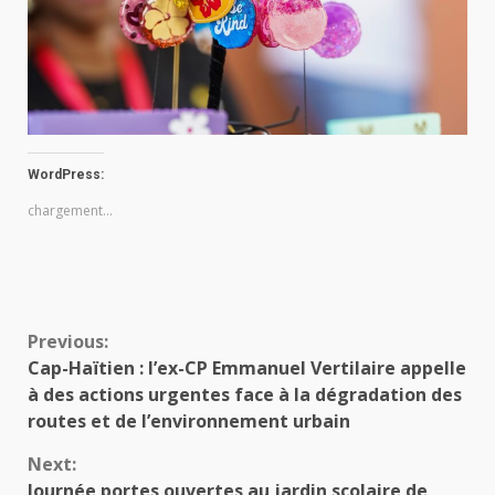
WordPress:
chargement…
Continue
Previous:
Cap-Haïtien : l’ex-CP Emmanuel Vertilaire appelle
Reading
à des actions urgentes face à la dégradation des
routes et de l’environnement urbain
Next:
Journée portes ouvertes au jardin scolaire de