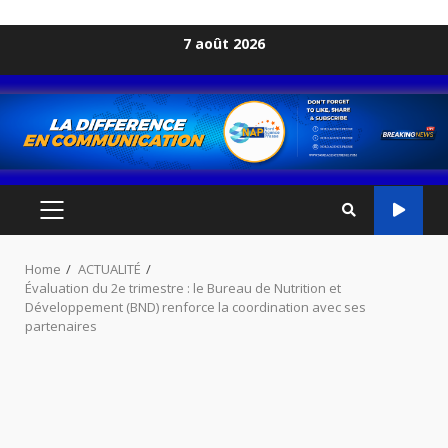
Skip
7 août 2026
to
content
PRIMARY
MENU
Home
ACTUALITÉ
Évaluation du 2e trimestre : le Bureau de Nutrition et
Développement (BND) renforce la coordination avec ses
partenaires